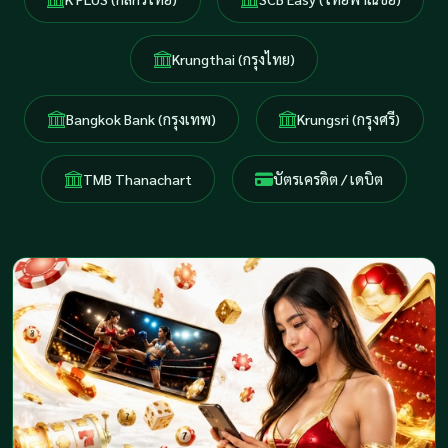
Krungthai (กรุงไทย)
Bangkok Bank (กรุงเทพ)
Krungsri (กรุงศรี)
TMB Thanachart
บัตรเครดิต / เดบิต