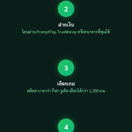
2
ฝากเงิน
โอนผ่าน PromptPay, TrueMoney หรือธนาคารที่คุณใช้
3
เลือกเกม
สล็อต บาคาร่า กีฬา รูเล็ต เลือกได้กว่า 1,200 เกม
4