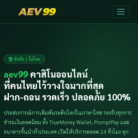
🏆 อันดับ 1 ในไทย
aev99
คาสิโนออนไลน์
ที่คนไทยไว้วางใจมากที่สุด
ฝาก-ถอน รวดเร็ว ปลอดภัย 100%
ประสบการณ์การเดิมพันระดับโลกในภาษาไทย รองรับทุกการ
ชำระเงินยอดนิยม ทั้ง TrueMoney Wallet, PromptPay และ
ธนาคารชั้นนำทั่วประเทศ เปิดให้บริการตลอด 24 ชั่วโมง ทุก