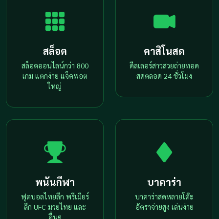
สล็อต
คาสิโนสด
สล็อตออนไลน์กว่า 800
ดีลเลอร์สาวสวยถ่ายทอด
เกม แตกง่าย แจ็คพอต
สดตลอด 24 ชั่วโมง
ใหญ่
พนันกีฬา
บาคาร่า
ฟุตบอลไทยลีก พรีเมียร์
บาคาร่าสดหลายโต๊ะ
ลีก UFC มวยไทย และ
อัตราจ่ายสูง เล่นง่าย
อื่นๆ