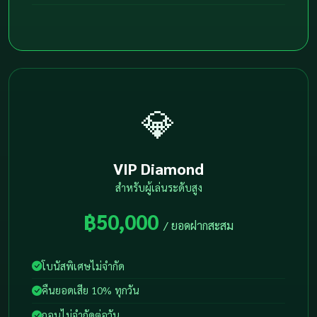
💎
VIP Diamond
สำหรับผู้เล่นระดับสูง
฿50,000
/ ยอดฝากสะสม
โบนัสพิเศษไม่จำกัด
คืนยอดเสีย 10% ทุกวัน
ถอนไม่จำกัดต่อวัน