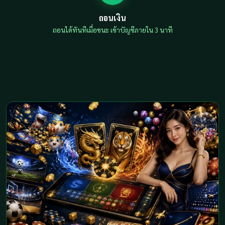
ถอนเงิน
ถอนได้ทันทีเมื่อชนะ เข้าบัญชีภายใน 3 นาที