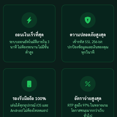
ถอนเงินเร็วที่สุด
ความปลอดภัยสูงสุด
ระบบถอนอัตโนมัติภายใน 3
เข้ารหัส SSL 256-bit
นาที ไม่ต้องรอนาน ไม่มีขั้น
ปกป้องข้อมูลและเงินของคุณ
ต่ำสูง
ทุกวินาที
รองรับมือถือ 100%
อัตราจ่ายสูงสุด
เล่นได้ทุกอุปกรณ์ iOS และ
RTP สูงถึง 97% ในหลายเกม
Android ไม่ต้องโหลดแอป
โอกาสชนะมากกว่าเว็บ
ทั่วไป