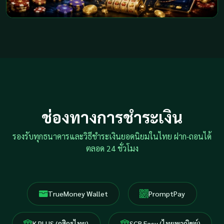
ช่องทางการชำระเงิน
รองรับทุกธนาคารและวิธีชำระเงินยอดนิยมในไทย ฝาก-ถอนได้
ตลอด 24 ชั่วโมง
TrueMoney Wallet
PromptPay
K PLUS (กสิกรไทย)
SCB Easy (ไทยพาณิชย์)