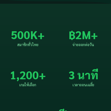
500K+
฿2M+
สมาชิกทั่วไทย
จ่ายออกต่อวัน
1,200+
3 นาที
เกมให้เลือก
เวลาถอนเฉลี่ย