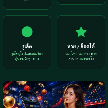
รูเล็ต
หวย / ล็อตโต้
รูเล็ตยุโรปและอเมริกา
หวยไทย หวยลาว หวย
ลุ้นรางวัลทุกรอบ
ฮานอย ผลรวดเร็ว