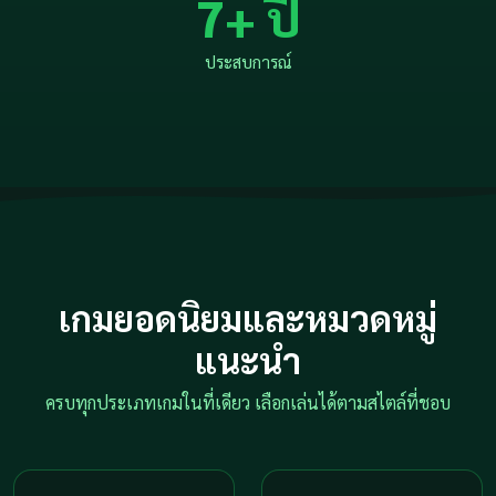
7+ ปี
ประสบการณ์
เกมยอดนิยมและหมวดหมู่
แนะนำ
ครบทุกประเภทเกมในที่เดียว เลือกเล่นได้ตามสไตล์ที่ชอบ