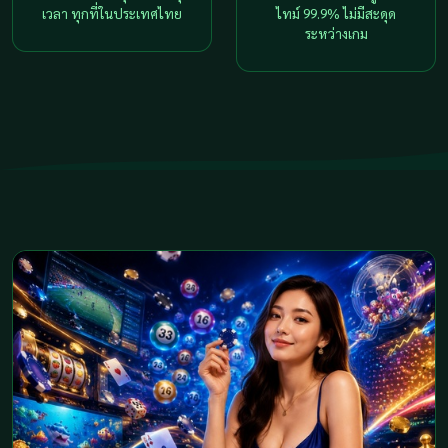
เวลา ทุกที่ในประเทศไทย
ไทม์ 99.9% ไม่มีสะดุด
ระหว่างเกม