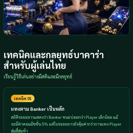
เทคนิคและกลยุทธ์บาคาร่า
สำหรับผู้เล่นไทย
เรียนรู้วิธีเล่นอย่างมีสติและมีกลยุทธ์
เทคนิค 01
แทงตาม Banker เป็นหลัก
สถิติระยะยาวแสดงว่า Banker ชนะบ่อยกว่า Player เล็กน้อย แม้
จะมีค่าคอมมิชชั่น 5% แต่ในระยะยาวยังคุ้มค่ากว่าการแทง Player
สุ่มสี่สุ่มห้า