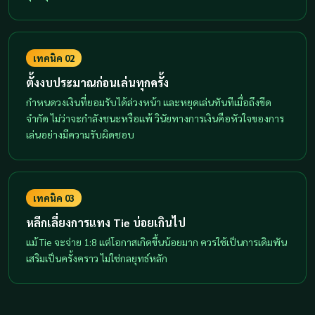
เทคนิค 02
ตั้งงบประมาณก่อนเล่นทุกครั้ง
กำหนดวงเงินที่ยอมรับได้ล่วงหน้า และหยุดเล่นทันทีเมื่อถึงขีด
จำกัด ไม่ว่าจะกำลังชนะหรือแพ้ วินัยทางการเงินคือหัวใจของการ
เล่นอย่างมีความรับผิดชอบ
เทคนิค 03
หลีกเลี่ยงการแทง Tie บ่อยเกินไป
แม้ Tie จะจ่าย 1:8 แต่โอกาสเกิดขึ้นน้อยมาก ควรใช้เป็นการเดิมพัน
เสริมเป็นครั้งคราว ไม่ใช่กลยุทธ์หลัก