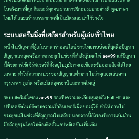
โนจริงมากที่สุด ดีลเลอร์ทุกคนผ่านการฝึกอบรมมาอย่างดี พูดภาษา
ไทยได้ และสร้างบรรยากาศที่เป็นมิตรและน่าไว้วางใจ
ระบบสตรีมมิ่งที่เสถียรสำหรับผู้เล่นทั่วไทย
หนึ่งในปัญหาที่ผู้เล่นบาคาร่าออนไลน์ชาวไทยพบบ่อยที่สุดคือปัญหา
สัญญาณหลุดหรือภาพกระตุกในช่วงที่กำลังลุ้นผลไพ่
aev99
แก้ปัญหา
นี้ด้วยการใช้เซิร์ฟเวอร์ที่ตั้งอยู่ในภูมิภาคเอเชียตะวันออกเฉียงใต้โดย
เฉพาะ ทำให้ความหน่วงของสัญญาณต่ำมาก ไม่ว่าคุณจะเล่นจาก
กรุงเทพฯ ภูเก็ต หรือแม้แต่อุดรธานีและหาดใหญ่
ระบบสตรีมมิ่งของ
aev99
รองรับความละเอียดสูงสุดถึง Full HD และ
ปรับลดอัตโนมัติตามความเร็วอินเทอร์เน็ตของผู้ใช้ ทำให้ภาพไม่
กระตุกแม้ในช่วงที่สัญญาณไม่เสถียร นอกจากนี้ยังรองรับการเล่นผ่าน
มือถือทุกรุ่นโดยไม่ต้องติดตั้งแอปพลิเคชันเพิ่มเติม