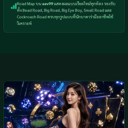
Road Map บน
aev99
แสดงผลแบบเรียลไทม์ทุกห้อง รองรับ
ทั้ง Bead Road, Big Road, Big Eye Boy, Small Road และ
Cockroach Road ครบทุกรูปแบบที่นักบาคาร่ามืออาชีพใช้
วิเคราะห์