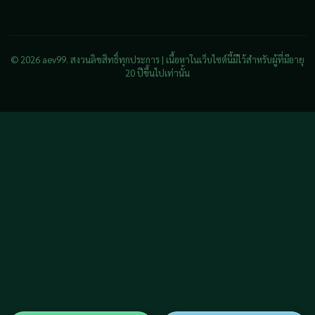
© 2026 aev99. สงวนลิขสิทธิ์ทุกประการ | เนื้อหาในเว็บไซต์นี้มีไว้สำหรับผู้ที่มีอายุ
20 ปีขึ้นไปเท่านั้น