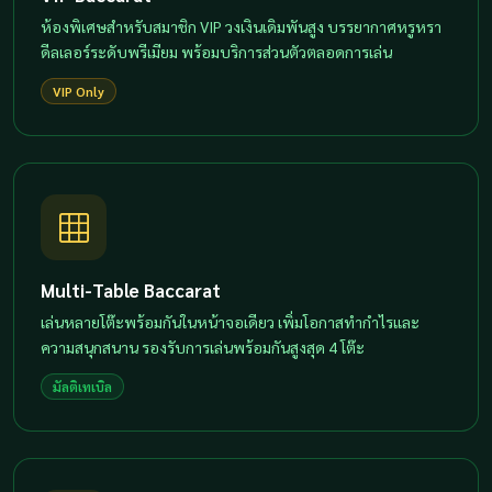
ห้องพิเศษสำหรับสมาชิก VIP วงเงินเดิมพันสูง บรรยากาศหรูหรา
ดีลเลอร์ระดับพรีเมียม พร้อมบริการส่วนตัวตลอดการเล่น
VIP Only
Multi-Table Baccarat
เล่นหลายโต๊ะพร้อมกันในหน้าจอเดียว เพิ่มโอกาสทำกำไรและ
ความสนุกสนาน รองรับการเล่นพร้อมกันสูงสุด 4 โต๊ะ
มัลติเทเบิล