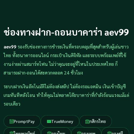
ช่องทางฝาก-ถอนบาคาร่า aev99
aev99
รองรับช่องทางการชำระเงินที่ครอบคลุมที่สุดสำหรับผู้เล่นชาว
ไทย ทั้งธนาคารออนไลน์ กระเป๋าเงินดิจิทัล และระบบพร้อมเพย์ที่ใช้
งานง่ายผ่านสมาร์ทโฟน ไม่ว่าคุณจะอยู่ที่ไหนในประเทศไทย ก็
สามารถฝาก-ถอนได้สะดวกตลอด 24 ชั่วโมง
ระบบฝากเงินอัตโนมัติไม่ต้องส่งสลิป ไม่ต้องรอแอดมิน เงินเข้าบัญชี
เกมทันทีหลังโอน ทำให้คุณไม่พลาดโต๊ะบาคาร่าที่กำลังร้อนแรงแม้แต่
รอบเดียว
PromptPay
TrueMoney
กสิกรไทย
ไทยพาณิชย์
กรุงไทย
กรุงเทพ
กรุงศรี