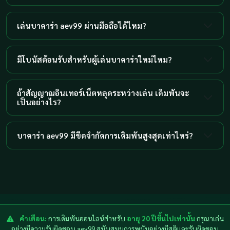
เล่นบาคาร่า aev99 ผ่านมือถือได้ไหม?
มีโบนัสต้อนรับสำหรับผู้เล่นบาคาร่าใหม่ไหม?
ถ้าสัญญาณอินเทอร์เน็ตหลุดระหว่างเล่น เดิมพันจะ
เป็นอย่างไร?
บาคาร่า aev99 มีขีดจำกัดการเดิมพันสูงสุดเท่าไหร่?
คำเตือน:
การเดิมพันออนไลน์สำหรับ
อายุ 20 ปีขึ้นไปเท่านั้น
กรุณาเล่น
อย่างมีความรับผิดชอบ aev99 สนับสนุนการพนันอย่างมีสติและรับผิดชอบ