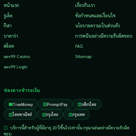
หน้าแรก
เกี่ยวกับเรา
รูเล็ต
ข้อกำหนดและเงื่อนไข
กีฬา
นโยบายความเป็นส่วนตัว
บาคาร่า
การพนันอย่างมีความรับผิดชอบ
สล็อต
FAQ
aev99 Casino
Sitemap
aev99 Login
ช่องทางชำระเงิน
TrueMoney
PromptPay
กสิกรไทย
ไทยพาณิชย์
กรุงไทย
กรุงเทพ
บริการนี้สำหรับผู้ที่มีอายุ 20 ปีขึ้นไปเท่านั้น กรุณาเล่นอย่างมีความรับผิด
ชอบ