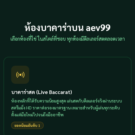
ห้องบาคาร่าบน aev99
เลือกห้องที่ใช่ ในสไตล์ที่ชอบ ทุกห้องมีดีลเลอร์สดตลอดเวลา
บาคาร่าสด (Live Baccarat)
ห้องหลักที่ได้รับความนิยมสูงสุด เล่นสดกับดีลเลอร์จริงผ่านระบบ
สตรีมมิ่ง HD ราคาต่อรองมาตรฐาน เหมาะสำหรับผู้เล่นทุกระดับ
ตั้งแต่มือใหม่ไปจนถึงมืออาชีพ
ยอดนิยมอันดับ 1