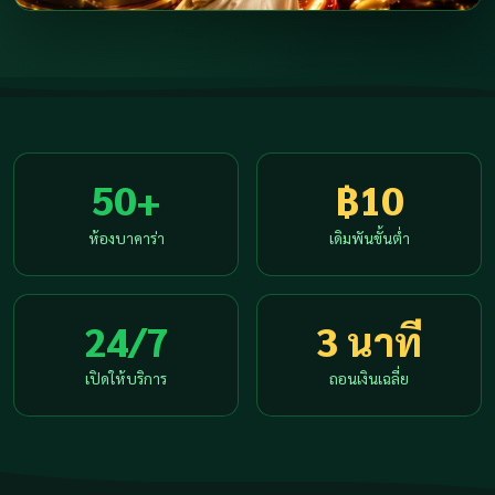
50+
฿10
ห้องบาคาร่า
เดิมพันขั้นต่ำ
24/7
3 นาที
เปิดให้บริการ
ถอนเงินเฉลี่ย