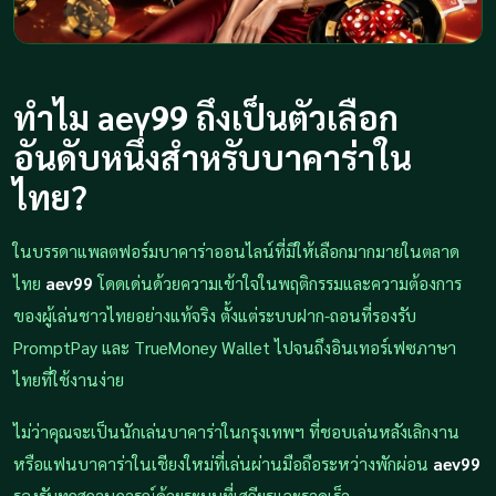
ทำไม aev99 ถึงเป็นตัวเลือก
อันดับหนึ่งสำหรับบาคาร่าใน
ไทย?
ในบรรดาแพลตฟอร์มบาคาร่าออนไลน์ที่มีให้เลือกมากมายในตลาด
ไทย
aev99
โดดเด่นด้วยความเข้าใจในพฤติกรรมและความต้องการ
ของผู้เล่นชาวไทยอย่างแท้จริง ตั้งแต่ระบบฝาก-ถอนที่รองรับ
PromptPay และ TrueMoney Wallet ไปจนถึงอินเทอร์เฟซภาษา
ไทยที่ใช้งานง่าย
ไม่ว่าคุณจะเป็นนักเล่นบาคาร่าในกรุงเทพฯ ที่ชอบเล่นหลังเลิกงาน
หรือแฟนบาคาร่าในเชียงใหม่ที่เล่นผ่านมือถือระหว่างพักผ่อน
aev99
รองรับทุกสถานการณ์ด้วยระบบที่เสถียรและรวดเร็ว