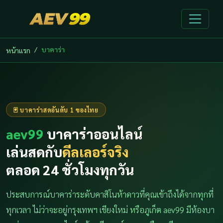
บาคาร่า
หน้าแรก
🃏 บาคาร่าสดอันดับ 1 ของไทย
aev99
บาคาร่าออนไลน์
เล่นสดกับ
ดีลเลอร์จริง
ตลอด 24 ชั่วโมงทุกวัน
ประสบการณ์บาคาร่าระดับคาสิโนห้าดาวที่คุณเข้าถึงได้จากทุกที่
ทุกเวลา ไม่ว่าจะอยู่กรุงเทพฯ เชียงใหม่ หรือภูเก็ต aev99 มีห้องบา