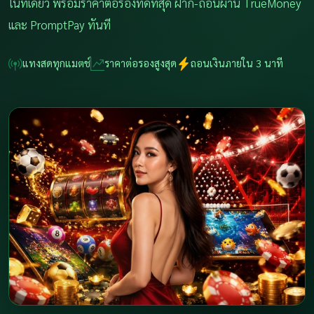
ในที่เดียว พร้อมราคาต่อรองที่ดีที่สุด ฝาก-ถอนผ่าน TrueMoney
และ PromptPay ทันที
แทงสดทุกแมตช์
ราคาต่อรองสูงสุด
ถอนเงินภายใน 3 นาที