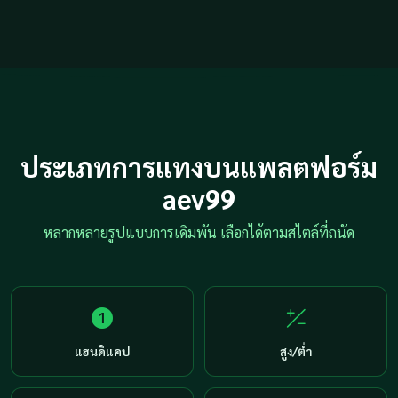
ประเภทการแทงบนแพลตฟอร์ม
aev99
หลากหลายรูปแบบการเดิมพัน เลือกได้ตามสไตล์ที่ถนัด
แฮนดิแคป
สูง/ต่ำ