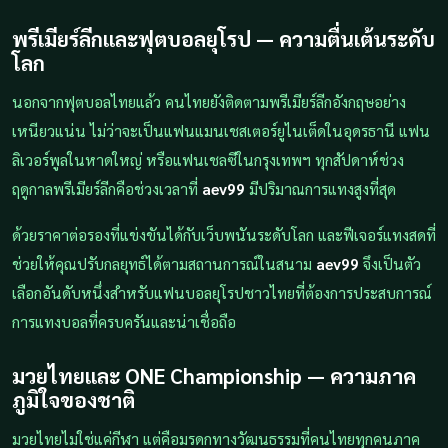
พรีเมียร์ลีกและฟุตบอลยุโรป — ความตื่นเต้นระดับ
โลก
นอกจากฟุตบอลไทยแล้ว คนไทยยังติดตามพรีเมียร์ลีกอังกฤษอย่าง
เหนียวแน่น ไม่ว่าจะเป็นแฟนแมนเชสเตอร์ยูไนเต็ดในอุดรธานี แฟน
ลิเวอร์พูลในหาดใหญ่ หรือแฟนเชลซีในกรุงเทพฯ ทุกสัปดาห์ช่วง
ฤดูกาลพรีเมียร์ลีกคือช่วงเวลาที่
aev99
มีปริมาณการแทงสูงที่สุด
ด้วยราคาต่อรองที่แข่งขันได้กับเว็บพนันระดับโลก และฟีเจอร์แทงสดที่
ช่วยให้คุณปรับกลยุทธ์ได้ตามสถานการณ์ในสนาม
aev99
จึงเป็นตัว
เลือกอันดับหนึ่งสำหรับแฟนบอลยุโรปชาวไทยที่ต้องการประสบการณ์
การแทงบอลที่ครบครันและน่าเชื่อถือ
มวยไทยและ ONE Championship — ความภาค
ภูมิใจของชาติ
มวยไทยไม่ใช่แค่กีฬา แต่คือมรดกทางวัฒนธรรมที่คนไทยทุกคนภาค