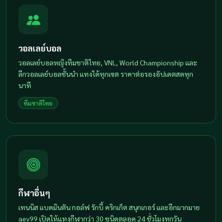
วอลเลย์บอล
วอลเลย์บอลหญิงทีมชาติไทย, VNL, World Championship และ
ลีกวอลเลย์บอลชั้นนำ แทงได้ทุกเซต ราคาต่อรองอัปเดตสดทุก
นาที
ทีมชาติไทย
กีฬาอื่นๆ
เทนนิส แบดมินตัน กอล์ฟ รักบี้ คริกเก็ต สนุกเกอร์ และอีกมากมาย
aev99 เปิดให้แทงกีฬากว่า 30 ชนิดตลอด 24 ชั่วโมงทุกวัน