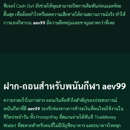
ฟีเจอร์ Cash Out ยังช่วยให้คุณสามารถปิดการเดิมพันก่อนแมตช์จะ
สิ้นสุด เพื่อล็อคกำไรหรือลดความเสียหายได้ตามสถานการณ์จริง ทำให้
การแทงกีฬาบน
aev99
มีความยืดหยุ่นและชาญฉลาดกว่าที่เคย
ฝาก-ถอนสำหรับพนันกีฬา aev99
ความรวดเร็วในการฝาก-ถอนเงินคือหัวใจสำคัญของประสบการณ์
พนันกีฬาที่ดี
aev99
รองรับช่องทางการชำระเงินที่คนไทยใช้งานใน
ชีวิตประจำวัน ทั้ง PromptPay ที่สแกนจ่ายได้ทันที TrueMoney
Wallet ที่สะดวกสำหรับคนที่ไม่มีบัญชีธนาคาร และธนาคารไทยทุก