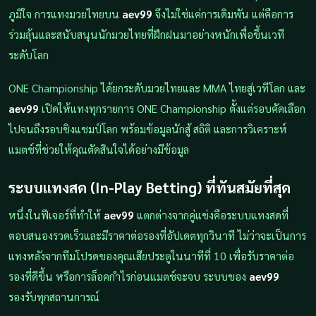
ภูมิใจ การแทงมวยไทยบน
aev99
จึงไม่ใช่แค่การเดิมพัน แต่คือการ
ร่วมลุ้นและสนับสนุนนักมวยไทยที่ฝึกฝนมาอย่างหนักเพื่อขึ้นเวที
ระดับโลก
ONE Championship ได้ยกระดับมวยไทยและ MMA ไทยสู่เวทีโลก และ
aev99
เปิดให้แทงทุกรายการ ONE Championship ตั้งแต่รอบคัดเลือก
ไปจนถึงรอบชิงแชมป์โลก พร้อมข้อมูลนักสู้ สถิติ และการวิเคราะห์
แมตช์ที่ช่วยให้คุณตัดสินใจได้อย่างมีข้อมูล
ระบบแทงสด (In-Play Betting) ที่ทันสมัยที่สุด
หนึ่งในฟีเจอร์ที่ทำให้
aev99
แตกต่างจากคู่แข่งคือระบบแทงสดที่
ตอบสนองรวดเร็วและมีราคาต่อรองที่อัปเดตทุกวินาที ไม่ว่าจะเป็นการ
แทงหลังจากทีมโปรดของคุณเสียประตูในนาทีที่ 10 เพื่อรับราคาต่อ
รองที่ดีขึ้น หรือการล็อคกำไรก่อนแมตช์จะจบ ระบบของ
aev99
รองรับทุกสถานการณ์