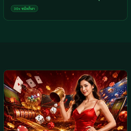
30+ ชนิดกีฬา