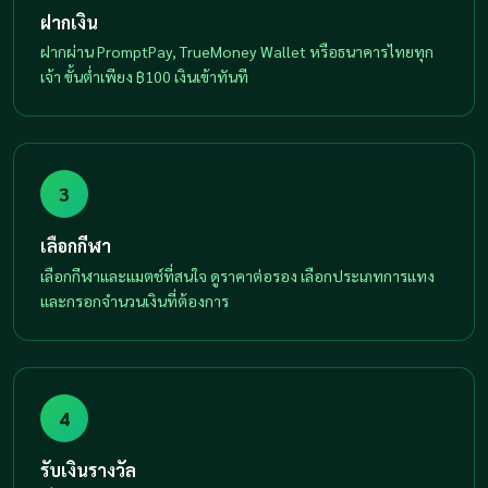
ฝากเงิน
ฝากผ่าน PromptPay, TrueMoney Wallet หรือธนาคารไทยทุก
เจ้า ขั้นต่ำเพียง ฿100 เงินเข้าทันที
3
เลือกกีฬา
เลือกกีฬาและแมตช์ที่สนใจ ดูราคาต่อรอง เลือกประเภทการแทง
และกรอกจำนวนเงินที่ต้องการ
4
รับเงินรางวัล